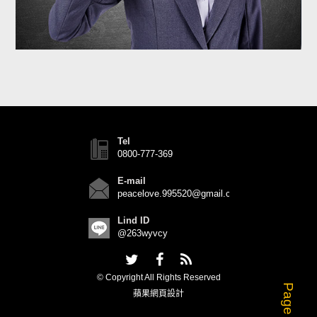
Tel
0800-777-369
E-mail
peacelove.995520@gmail.com
Lind ID
@263wyvcy
© Copyright All Rights Reserved
Page Top
蘋果網頁設計