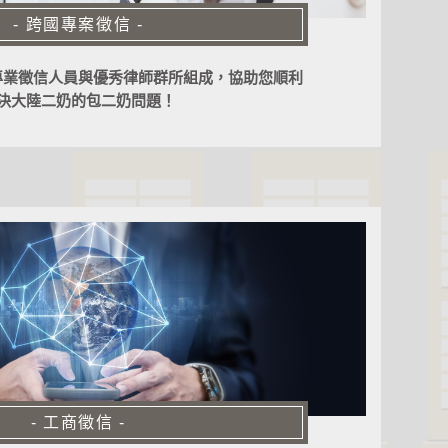
- 跨國專案徵信 -
專業徵信人員與優秀律師群所組成，協助您順利
決大陸二奶的包二奶問題！
- 工商徵信 -