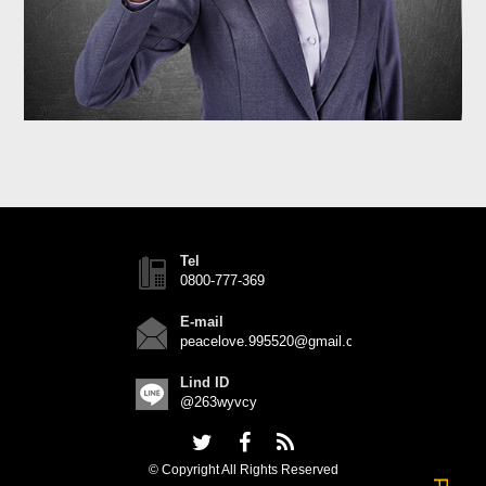
Tel
0800-777-369
E-mail
peacelove.995520@gmail.com
Lind ID
@263wyvcy
© Copyright All Rights Reserved