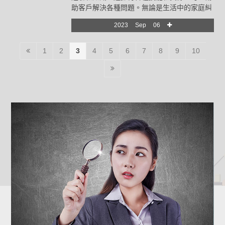
諮詢無論其經濟狀況如何。這是一種基本的憲
助客戶解決各種問題。無論是生活中的家庭糾
法權利，免費法律諮詢目的是確保每個人都能
紛、婚姻問題，還是企業面臨的競爭和法律挑
夠瞭解和行使他們的法律權利。
2023
Sep
06
戰，徵信社都能夠提供關鍵性的支持。
1
2
3
4
5
6
7
8
9
10