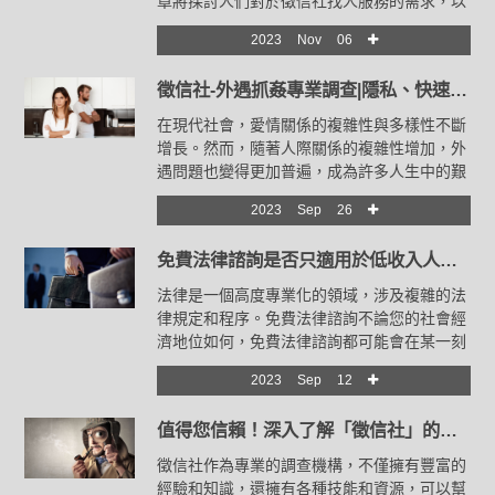
章將探討人們對於徵信社找人服務的需求，以
及徵信社找人費用計算方式，同時也確保了解
2023
Nov
06
尋人服務的保證性。徵信社在現代社會中的需
求日益增長。人們可能需要尋找失聯已久的初
徵信社-外遇抓姦專業調查|隱私、快速、費用公道，保護您的權益
戀情人、解決婚姻糾紛、追債、或尋找失蹤的
親人。尤其對於婚姻諮商，許多人迫切需要尋
在現代社會，愛情關係的複雜性與多樣性不斷
求專業協助解決感情問題。當人們陷入婚姻困
增長。然而，隨著人際關係的複雜性增加，外
境時，徵信社婚姻諮商成為他們的最佳選擇，
遇問題也變得更加普遍，成為許多人生中的艱
以提供專業意見和協助。
難考驗。外遇不僅對個人造成傷害，還可能摧
2023
Sep
26
毀家庭、友誼和信任。面對這個極具敏感性的
議題，許多人尋求專業的外遇抓姦服務，以解
免費法律諮詢是否只適用於低收入人群？
開背後的情感謎團。
法律是一個高度專業化的領域，涉及複雜的法
律規定和程序。免費法律諮詢不論您的社會經
濟地位如何，免費法律諮詢都可能會在某一刻
需要法律諮詢或法律代理服務。儘管免費法律
2023
Sep
12
諮詢通常被視為支援低收入人群的服務，但事
實上它並不僅僅局限於這一群體。以下是一些
值得您信賴！深入了解「徵信社」的重要性
關於免費法律諮詢的重要觀點：憲法權利：在
許多國家，包括許多發達國家，法律體系都承
徵信社作為專業的調查機構，不僅擁有豐富的
認每個人都有獲得法律諮詢的權利，免費法律
經驗和知識，還擁有各種技能和資源，可以幫