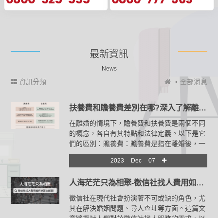
最新資訊
News
資訊分類
全部消息
扶養費和贍養費差別在哪?深入了解離婚權益
在離婚的情境下，贍養費和扶養費是兩個不同
的概念，各自有其特點和法律定義。以下是它
們的區別：贍養費：贍養費是指在離婚後，一
方提供給對方的經濟支援，以維持其生活水準
2023
Dec
07
的金額。這通常是由較為經濟實力較強的一方
支付給經濟實力較弱的一方。贍養費的支付通
人海茫茫只為相聚-徵信社找人費用如何計算大解密!
常與離婚雙方的經濟狀況有關，考慮到收入、
財產、生活需求等因素。
徵信社在現代社會扮演著不可或缺的角色，尤
其在解決婚姻問題、尋人查址等方面。這篇文