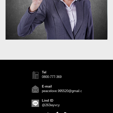
Tel
0800-777-369
E-mail
peacelove.995520@gmail.com
Lind ID
@263wyvcy